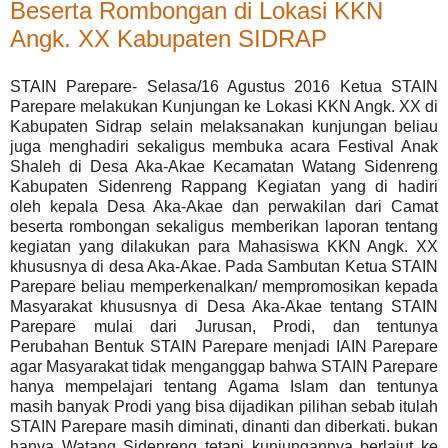
Beserta Rombongan di Lokasi KKN
Angk. XX Kabupaten SIDRAP
STAIN Parepare- Selasa/16 Agustus 2016 Ketua STAIN
Parepare melakukan Kunjungan ke Lokasi KKN Angk. XX di
Kabupaten Sidrap selain melaksanakan kunjungan beliau
juga menghadiri sekaligus membuka acara Festival Anak
Shaleh di Desa Aka-Akae Kecamatan Watang Sidenreng
Kabupaten Sidenreng Rappang Kegiatan yang di hadiri
oleh kepala Desa Aka-Akae dan perwakilan dari Camat
beserta rombongan sekaligus memberikan laporan tentang
kegiatan yang dilakukan para Mahasiswa KKN Angk. XX
khususnya di desa Aka-Akae. Pada Sambutan Ketua STAIN
Parepare beliau memperkenalkan/ mempromosikan kepada
Masyarakat khususnya di Desa Aka-Akae tentang STAIN
Parepare mulai dari Jurusan, Prodi, dan tentunya
Perubahan Bentuk STAIN Parepare menjadi IAIN Parepare
agar Masyarakat tidak menganggap bahwa STAIN Parepare
hanya mempelajari tentang Agama Islam dan tentunya
masih banyak Prodi yang bisa dijadikan pilihan sebab itulah
STAIN Parepare masih diminati, dinanti dan diberkati. bukan
hanya Watang Sidenreng tetapi kunjungannya berlajut ke