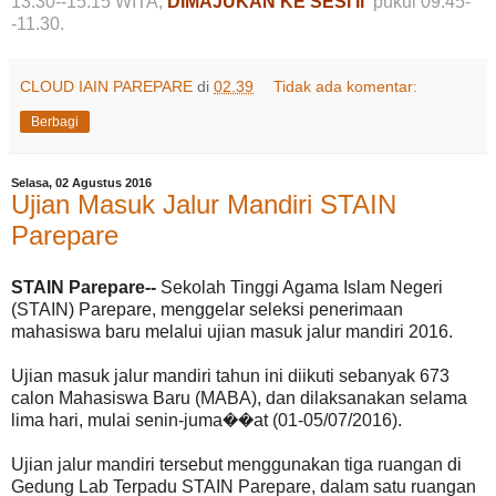
13.30--15.15 WITA,
DIMAJUKAN KE SESI II
pukul 09.45-
-11.30.
CLOUD IAIN PAREPARE
di
02.39
Tidak ada komentar:
Berbagi
Selasa, 02 Agustus 2016
Ujian Masuk Jalur Mandiri STAIN
Parepare
STAIN Parepare--
Sekolah Tinggi Agama Islam Negeri
(STAIN) Parepare, menggelar seleksi penerimaan
mahasiswa baru melalui ujian masuk jalur mandiri 2016.
Ujian masuk jalur mandiri tahun ini diikuti sebanyak 673
calon Mahasiswa Baru (MABA), dan dilaksanakan selama
lima hari, mulai senin-juma��at (01-05/07/2016).
Ujian jalur mandiri tersebut menggunakan tiga ruangan di
Gedung Lab Terpadu STAIN Parepare, dalam satu ruangan