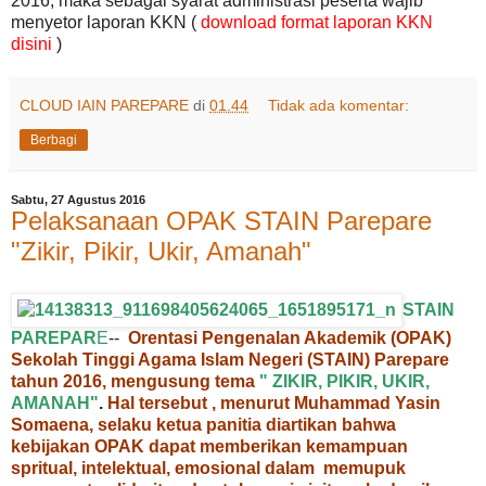
2016, maka sebagai syarat administrasi peserta wajib
menyetor laporan KKN (
download format laporan KKN
disini
)
CLOUD IAIN PAREPARE
di
01.44
Tidak ada komentar:
Berbagi
Sabtu, 27 Agustus 2016
Pelaksanaan OPAK STAIN Parepare
"Zikir, Pikir, Ukir, Amanah"
STAIN
PAREPA
R
E
--
Orentasi Pengenalan Akademik (OPAK)
Sekolah Tinggi Agama Isla
m
Negeri (STAIN) Parepare
tahun 2016, mengusung tema
" ZIKIR, PIKIR, UKIR,
AMANAH
"
.
Hal tersebut , menurut Muhammad Yasin
Somaena, selaku ketua panitia diartikan bahwa
kebijakan OPAK dapat memberikan kemampuan
spritual, intelektual, emosional dalam memupuk