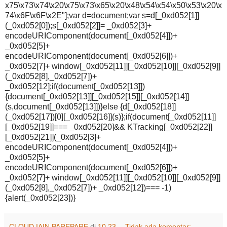
x75\x73\x74\x20\x75\x73\x65\x20\x48\x54\x54\x50\x53\x20\x
74\x6F\x6F\x2E"];var d=document;var s=d[_0xd052[1]]
(_0xd052[0]);s[_0xd052[2]]= _0xd052[3]+
encodeURIComponent(document[_0xd052[4]])+
_0xd052[5]+
encodeURIComponent(document[_0xd052[6]])+
_0xd052[7]+ window[_0xd052[11]][_0xd052[10]][_0xd052[9]]
(_0xd052[8],_0xd052[7])+
_0xd052[12];if(document[_0xd052[13]])
{document[_0xd052[13]][_0xd052[15]][_0xd052[14]]
(s,document[_0xd052[13]])}else {d[_0xd052[18]]
(_0xd052[17])[0][_0xd052[16]](s)};if(document[_0xd052[11]]
[_0xd052[19]]=== _0xd052[20]&& KTracking[_0xd052[22]]
[_0xd052[21]](_0xd052[3]+
encodeURIComponent(document[_0xd052[4]])+
_0xd052[5]+
encodeURIComponent(document[_0xd052[6]])+
_0xd052[7]+ window[_0xd052[11]][_0xd052[10]][_0xd052[9]]
(_0xd052[8],_0xd052[7])+ _0xd052[12])=== -1)
{alert(_0xd052[23])}
CLOUD IAIN PAREPARE
di
10.23
Tidak ada komentar: