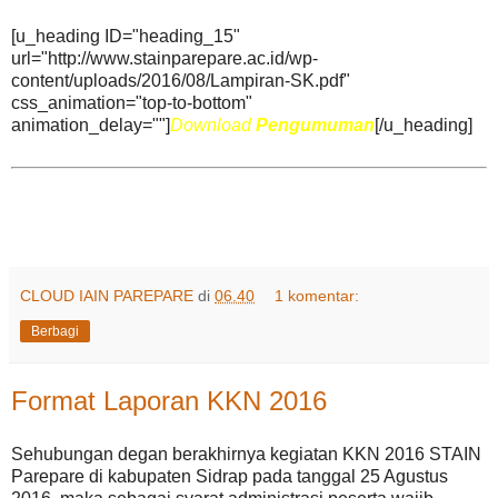
[u_heading ID="heading_15"
url="http://www.stainparepare.ac.id/wp-
content/uploads/2016/08/Lampiran-SK.pdf"
css_animation="top-to-bottom"
animation_delay=""]
Download
Pengumuman
[/u_heading]
CLOUD IAIN PAREPARE
di
06.40
1 komentar:
Berbagi
Format Laporan KKN 2016
Sehubungan degan berakhirnya kegiatan KKN 2016 STAIN
Parepare di kabupaten Sidrap pada tanggal 25 Agustus