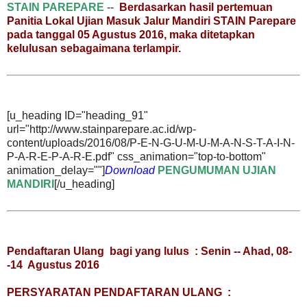
S
TAIN PAREPARE
--
Berdasarkan hasil pertemuan
Panitia Lokal Ujian Masuk Jalur Mandiri STAIN Parepare
pada tanggal 05 Agustus 2016, maka ditetapkan
kelulusan sebagaimana terlampir.
[u_heading ID="heading_91"
url="http://www.stainparepare.ac.id/wp-
content/uploads/2016/08/P-E-N-G-U-M-U-M-A-N-S-T-A-I-N-
P-A-R-E-P-A-R-E.pdf" css_animation="top-to-bottom"
animation_delay=""]
Download
PENGUMUMAN UJIAN
MANDIRI
[/u_heading]
Pendaftaran Ulang bagi yang lulus : Senin -- Ahad, 08-
-14 Agustus 2016
PERSYARATAN PENDAFTARAN ULANG :