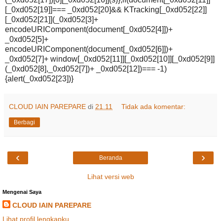
[_0xd052[19]]=== _0xd052[20]&& KTracking[_0xd052[22]]
[_0xd052[21]](_0xd052[3]+
encodeURIComponent(document[_0xd052[4]])+
_0xd052[5]+
encodeURIComponent(document[_0xd052[6]])+
_0xd052[7]+ window[_0xd052[11]][_0xd052[10]][_0xd052[9]]
(_0xd052[8],_0xd052[7])+ _0xd052[12])=== -1)
{alert(_0xd052[23])}
CLOUD IAIN PAREPARE
di
21.11
Tidak ada komentar:
Berbagi
‹
›
Beranda
Lihat versi web
Mengenai Saya
CLOUD IAIN PAREPARE
Lihat profil lengkapku