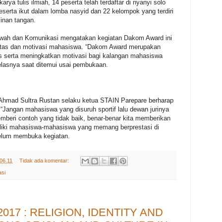
rya tulis ilmiah, 14 peserta telah terdaftar di nyanyi solo
peserta ikut dalam lomba nasyid dan 22 kelompok yang terdiri
jinan tangan.
wah dan Komunikasi mengatakan kegiatan Dakom Award ini
itas dan motivasi mahasiswa. “Dakom Award merupakan
s serta meningkatkan motivasi bagi kalangan mahasiswa
jelasnya saat ditemui usai pembukaan.
 Ahmad Sultra Rustan selaku ketua STAIN Parepare berharap
f. “Jangan mahasiswa yang disuruh sportif lalu dewan jurinya
memberi contoh yang tidak baik, benar-benar kita memberikan
emiliki mahasiswa-mahasiswa yang memang berprestasi di
elum membuka kegiatan.
06.11
Tidak ada komentar:
si
2017 : RELIGION, IDENTITY AND