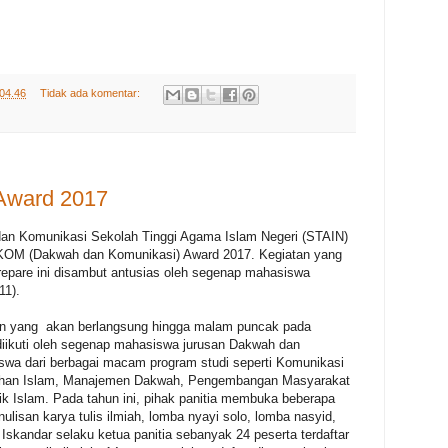
04.46
Tidak ada komentar:
ward 2017
an Komunikasi Sekolah Tinggi Agama Islam Negeri (STAIN)
KOM (Dakwah dan Komunikasi) Award 2017. Kegiatan yang
epare ini disambut antusias oleh segenap mahasiswa
11).
an yang akan berlangsung hingga malam puncak pada
iikuti oleh segenap mahasiswa jurusan Dakwah dan
wa dari berbagai macam program studi seperti Komunikasi
luhan Islam, Manajemen Dakwah, Pengembangan Masyarakat
ik Islam. Pada tahun ini, pihak panitia membuka beberapa
ulisan karya tulis ilmiah, lomba nyayi solo, lomba nasyid,
Iskandar selaku ketua panitia sebanyak 24 peserta terdaftar