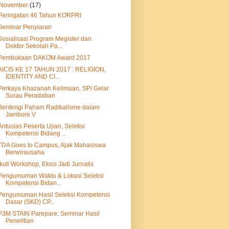
November
(17)
Peringatan 46 Tahun KORPRI
Seminar Penyiaran
Sosialisasi Program Megister dan
Doktor Sekolah Pa...
Pembukaan DAKOM Award 2017
AICIS KE 17 TAHUN 2017 : RELIGION,
IDENTITY AND CI...
Perkaya Khazanah Keilmuan, SPI Gelar
Surau Peradaban
Bentengi Paham Radikalisme dalam
Jambore V
Antusias Peserta Ujian, Seleksi
Kompetensi Bidang ...
TDA Goes to Campus, Ajak Mahasiswa
Berwirausaha
Ikuti Workshop, Eksis Jadi Jurnalis
Pengumuman Waktu & Lokasi Seleksi
Kompetensi Bidan...
Pengumuman Hasil Seleksi Kompetensi
Dasar (SKD) CP...
P3M STAIN Parepare: Seminar Hasil
Penelitian