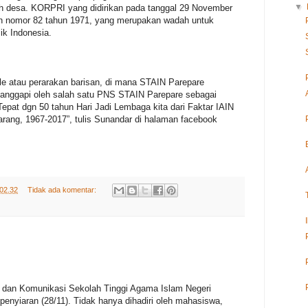
▼
h desa. KORPRI yang didirikan pada tanggal 29 November
n nomor 82 tahun 1971, yang merupakan wadah untuk
k Indonesia.
ile atau perarakan barisan, di mana STAIN Parepare
itanggapi oleh salah satu PNS STAIN Parepare sebagai
epat dgn 50 tahun Hari Jadi Lembaga kita dari Faktar IAIN
rang, 1967-2017”, tulis Sunandar di halaman facebook
02.32
Tidak ada komentar:
dan Komunikasi Sekolah Tinggi Agama Islam Negeri
enyiaran (28/11). Tidak hanya dihadiri oleh mahasiswa,