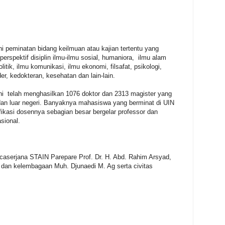
kni peminatan bidang keilmuan atau kajian tertentu yang
erspektif disiplin ilmu-ilmu sosial, humaniora, ilmu alam
olitik, ilmu komunikasi, ilmu ekonomi, filsafat, psikologi,
der, kedokteran, kesehatan dan lain-lain.
ini telah menghasilkan 1076 doktor dan 2313 magister yang
 dan luar negeri. Banyaknya mahasiswa yang berminat di UIN
ifikasi dosennya sebagian besar bergelar professor dan
asional.
 pascaserjana STAIN Parepare Prof. Dr. H. Abd. Rahim Arsyad,
k dan kelembagaan Muh. Djunaedi M. Ag serta civitas