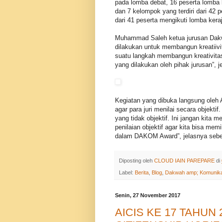
pada lomba debat, 16 peserta lomba ka
dan 7 kelompok yang terdiri dari 42 
dari 41 peserta mengikuti lomba kera
Muhammad Saleh ketua jurusan Dak
dilakukan untuk membangun kreatiiv
suatu langkah membangun kreativita
yang dilakukan oleh pihak jurusan”, 
Kegiatan yang dibuka langsung oleh
agar para juri menilai secara objekti
yang tidak objektif. Ini jangan kita 
penilaian objektif agar kita bisa m
dalam DAKOM Award”, jelasnya seb
Diposting oleh
CLOUD IAIN PAREPARE
di
Label:
Berita
,
Blog
,
Dakwah amp; Komunika
Senin, 27 November 2017
AICIS KE 17 TAHUN 