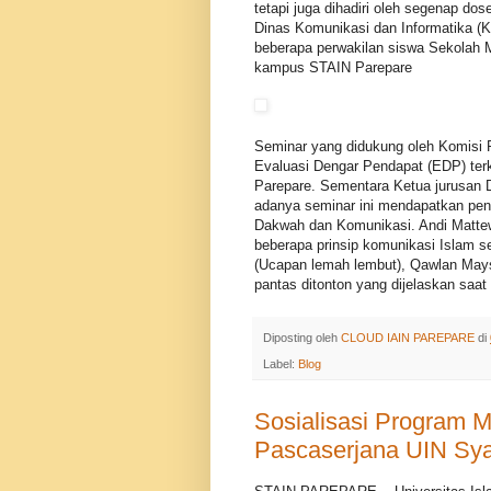
tetapi juga dihadiri oleh segenap do
Dinas Komunikasi dan Informatika (
beberapa perwakilan siswa Sekolah 
kampus STAIN Parepare
Seminar yang didukung oleh Komisi P
Evaluasi Dengar Pendapat (EDP) terk
Parepare. Sementara Ketua jurusa
adanya seminar ini mendapatkan pe
Dakwah dan Komunikasi. Andi Mattew
beberapa prinsip komunikasi Islam s
(Ucapan lemah lembut), Qawlan Mays
pantas ditonton yang dijelaskan saa
Diposting oleh
CLOUD IAIN PAREPARE
di
Label:
Blog
Sosialisasi Program M
Pascaserjana UIN Syar