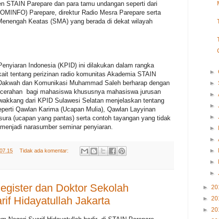
sen STAIN Parepare dan para tamu undangan seperti dari
KOMINFO) Parepare, direktur Radio Mesra Parepare serta
Menengah Keatas (SMA) yang berada di dekat wilayah
enyiaran Indonesia (KPID) ini dilakukan dalam rangka
►
ait tentang perizinan radio komunitas Akademia STAIN
n Dakwah dan Komunikasi Muhammad Saleh berharap dengan
►
ncerahan bagi mahasiswa khususnya mahasiswa jurusan
►
akkang dari KPID Sulawesi Selatan menjelaskan tentang
►
eperti Qawlan Karima (Ucapan Mulia), Qawlan Layyinan
►
ura (ucapan yang pantas) serta contoh tayangan yang tidak
t menjadi narasumber seminar penyiaran.
►
►
►
07.15
Tidak ada komentar:
►
►
egister dan Doktor Sekolah
►
20
if Hidayatullah Jakarta
►
20
►
20