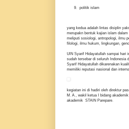
politik islam
yang kedua adalah lintas disiplin ya
merupakn bentuk kajian islam dalam p
meliputi sosiologi, antropologi, ilmu p
filologi, ilmu hukum, lingkungan, gen
UIN Syarif Hidayatullah sampai hari 
sudah tersebar di seluruh Indonesia
Syarif Hidayatullah dikarenakan kual
memiliki reputasi nasional dan intern
kegiatan ini di hadiri oleh direktur
M. A., wakil ketua I bidang akademi
akademik STAIN Parepare.