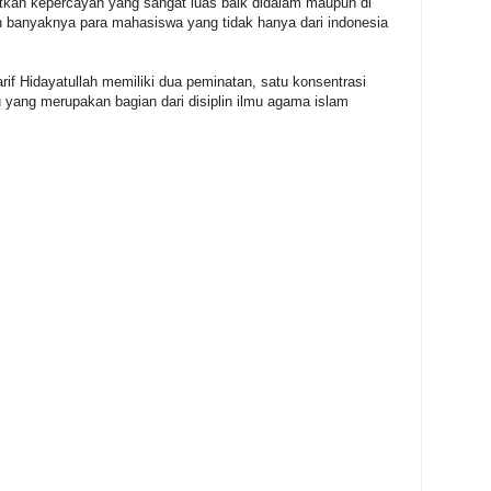
tkan kepercayan yang sangat luas baik didalam maupun di
 oleh banyaknya para mahasiswa yang tidak hanya dari indonesia
if Hidayatullah memiliki dua peminatan, satu konsentrasi
 yang merupakan bagian dari disiplin ilmu agama islam