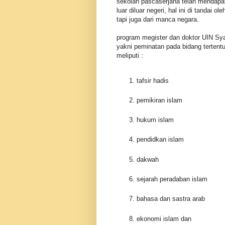
sekolah pascaserjana telah mendapa
luar diluar negeri, hal ini di tandai
tapi juga dari manca negara.
program megister dan doktor UIN Syar
yakni peminatan pada bidang tertentu
meliputi :
tafsir hadis
pemikiran islam
hukum islam
pendidkan islam
dakwah
sejarah peradaban islam
bahasa dan sastra arab
ekonomi islam dan