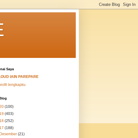
E
nai Saya
LOUD IAIN PAREPARE
profil lengkapku
Blog
20
(100)
19
(403)
18
(252)
17
(188)
Desember
(21)