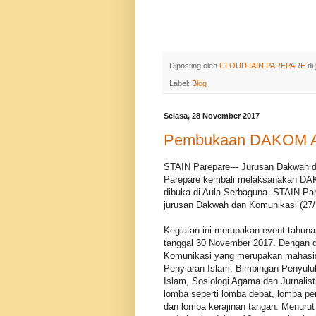
Diposting oleh
CLOUD IAIN PAREPARE
di
Label:
Blog
Selasa, 28 November 2017
Pembukaan DAKOM A
STAIN Parepare--- Jurusan Dakwah d
Parepare kembali melaksanakan DA
dibuka di Aula Serbaguna STAIN Par
jurusan Dakwah dan Komunikasi (27/
Kegiatan ini merupakan event tahun
tanggal 30 November 2017. Dengan d
Komunikasi yang merupakan mahasis
Penyiaran Islam, Bimbingan Penyu
Islam, Sosiologi Agama dan Jurnalist
lomba seperti lomba debat, lomba pen
dan lomba kerajinan tangan. Menurut 