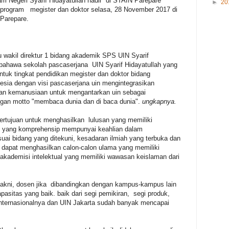
m Negeri Syarif Hidayatullah hadir di STAIN Parepare
►
20
a program megister dan doktor selasa, 28 November 2017 di
Parepare.
u wakil direktur 1 bidang akademik SPS UIN Syarif
bahawa sekolah pascaserjana UIN Syarif Hidayatullah yang
ntuk tingkat pendidikan megister dan doktor bidang
nesia dengan visi pascaserjana uin mengintegrasikan
dan kemanusiaan untuk mengantarkan uin sebagai
engan motto "membaca dunia dan di baca dunia".
ungkapnya.
ertujuan untuk menghasilkan lulusan yang memiliki
yang komprehensip mempunyai keahlian dalam
ai bidang yang ditekuni, kesadaran ilmiah yang terbuka dan
 dapat menghasilkan calon-calon ulama yang memiliki
kademisi intelektual yang memiliki wawasan keislaman dari
yakni, dosen jika dibandingkan dengan kampus-kampus lain
pasitas yang baik. baik dari segi pemikiran, segi produk,
i internasionalnya dan UIN Jakarta sudah banyak mencapai