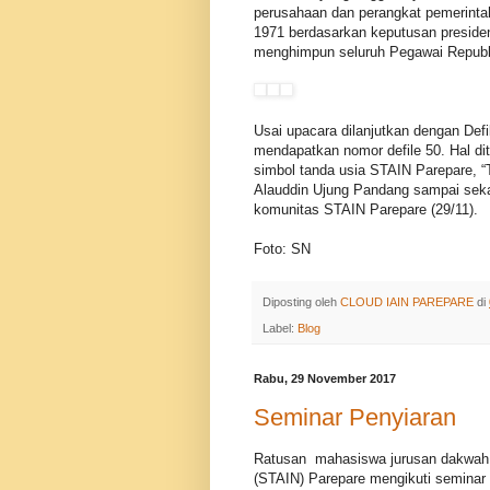
perusahaan dan perangkat pemerinta
1971 berdasarkan keputusan preside
menghimpun seluruh Pegawai Republi
Usai upacara dilanjutkan dengan Def
mendapatkan nomor defile 50. Hal d
simbol tanda usia STAIN Parepare, “T
Alauddin Ujung Pandang sampai seka
komunitas STAIN Parepare (29/11).
Foto: SN
Diposting oleh
CLOUD IAIN PAREPARE
di
Label:
Blog
Rabu, 29 November 2017
Seminar Penyiaran
Ratusan mahasiswa jurusan dakwah 
(STAIN) Parepare mengikuti seminar p