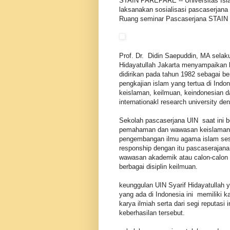
STAIN PAREPARE -- Universitas Isla
laksanakan sosialisasi pascaserjan
Ruang seminar Pascaserjana STAIN 
Prof. Dr. Didin Saepuddin, MA selak
Hidayatullah Jakarta menyampaikan 
didirikan pada tahun 1982 sebagai be
pengkajian islam yang tertua di Indo
keislaman, keilmuan, keindonesian 
internationakl research university d
Sekolah pascaserjana UIN saat ini b
pemahaman dan wawasan keislaman 
pengembangan ilmu agama islam sesu
responship dengan itu pascaserajana
wawasan akademik atau calon-calon a
berbagai disiplin keilmuan.
keunggulan UIN Syarif Hidayatullah 
yang ada di Indonesia ini memiliki ka
karya ilmiah serta dari segi reputas
keberhasilan tersebut.