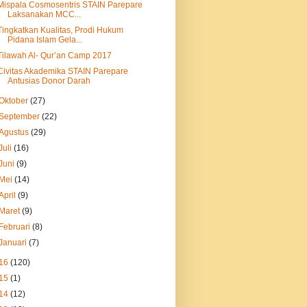
Mispala Cosmosentris STAIN Parepare
Laksanakan MCC...
Tingkatkan Kualitas, Prodi Hukum
Pidana Islam Gela...
Tilawah Al- Qur’an Camp 2017
Civitas Akademika STAIN Parepare
Antusias Donor Darah
Oktober
(27)
September
(22)
Agustus
(29)
Juli
(16)
Juni
(9)
Mei
(14)
April
(9)
Maret
(9)
Februari
(8)
Januari
(7)
16
(120)
15
(1)
14
(12)