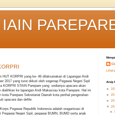
IAIN PAREPAR
Menge
C
 KORPRI
Lihat 
an HUT KORPRI yang ke- 46 dilaksanakan di Lapangan Andi
 2017 yang turut diikuti oleh segenap Pegawai Negeri Sipil
Arsip 
a KORPRI STAIN Parepare yang sedianya upacara akan
►
20
dialihkan ke lapangan Andi Makassau kota Parepare. Hal ini
h kota Parepare Sekretariat Daerah kota perihal pengerahan
►
20
 upacara dan defile.
►
20
▼
20
 Korps Pegawai Republik Indonesia adalah oraganisasi di
►
ari Pegawai Negeri Sipil, pegawai BUMN, BUMD serta anak