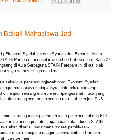
07.12
Tidak ada komentar:
h Bekali Mahasiswa Jadi
di) Ekonomi Syariah jurusan Syariah dan Ekonomi Islam
(STAIN) Parepare menggelar workshop Entrepreneur, Rabu 27
gsung di Aula Serbaguna STAIN Parepare ini diikuti oleh
ususnya semester tiga dan lima.
tia sekaligus penanggungjawab prodi Ekonomi Syariah
n agar mahasiswa kedepannya tidak terlalu berharap
idik menjadi seorang entrepreneur (pengusaha) muda yang
dilakukan mengingat persaingan ketat untuk menjadi PNS
ehari ini mengundang pemateri yaitu pimpinan cabang BRI
ssar, selain itu pemateri juga berasal dari dosen STAIN
swa akan dibekali bagaimana proses pembiyaan-
assar atau lembaga keuangan lainnya baik itu Parepare
yahriyah Semaun.