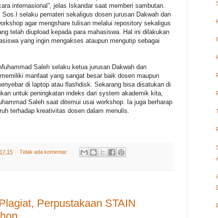
ecara internasional”, jelas Iskandar saat memberi sambutan.
os.I selaku pemateri sekaligus dosen jurusan Dakwah dan
rkshop agar mengshare tulisan melalui repository sekaligus
ng telah diupload kepada para mahasiswa. Hal ini dilakukan
siswa yang ingin mengakses ataupun mengutip sebagai
h Muhammad Saleh selaku ketua jurusan Dakwah dan
 memiliki manfaat yang sangat besar baik dosen maupun
enyebar di laptop atau flashdisk. Sekarang bisa disatukan di
gkan untuk peningkatan indeks dari system akademik kita,
uhammad Saleh saat ditemui usai workshop. Ia juga berharap
uh terhadap kreativitas dosen dalam menulis.
17.15
Tidak ada komentar:
 Plagiat, Perpustakaan STAIN
shop