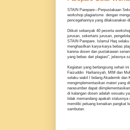
STAIN Parepare---Perpustakaan Seko
workshop plagiarisme dengan mengan
pencegahannya yang dilaksanakan di
Diikuti sebanyak 40 peserta workshop
jurusan, sekertaris jurusan, pengelo
STAIN Parepare. Islamul Haq selaku 
menghasilkan karya-karya bebas plagi
karena dosen dan pustakawan senan
yang bebas dari plagiasi”, jelasnya 
Kegiatan yang berlangsung sehari in
Faizuddin Harliansyah, MIM dan M
selaku wakil I bidang Akademik dan
mengimplementasikan materi yang di
narasumber dapat diimplementasikan 
di kalangan dosen adalah sesuatu yan
tidak memandang apakah statusnya
memiliki peluang kenaikan pangkat b
sambutan.