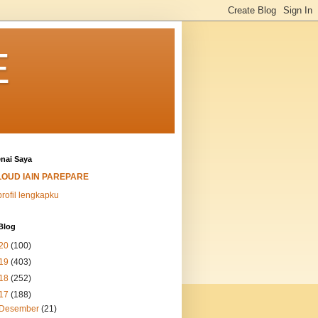
E
nai Saya
LOUD IAIN PAREPARE
profil lengkapku
Blog
20
(100)
19
(403)
18
(252)
17
(188)
Desember
(21)