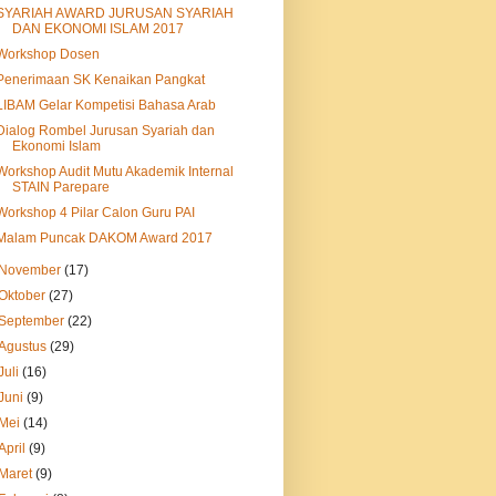
SYARIAH AWARD JURUSAN SYARIAH
DAN EKONOMI ISLAM 2017
Workshop Dosen
Penerimaan SK Kenaikan Pangkat
LIBAM Gelar Kompetisi Bahasa Arab
Dialog Rombel Jurusan Syariah dan
Ekonomi Islam
Workshop Audit Mutu Akademik Internal
STAIN Parepare
Workshop 4 Pilar Calon Guru PAI
Malam Puncak DAKOM Award 2017
November
(17)
Oktober
(27)
September
(22)
Agustus
(29)
Juli
(16)
Juni
(9)
Mei
(14)
April
(9)
Maret
(9)