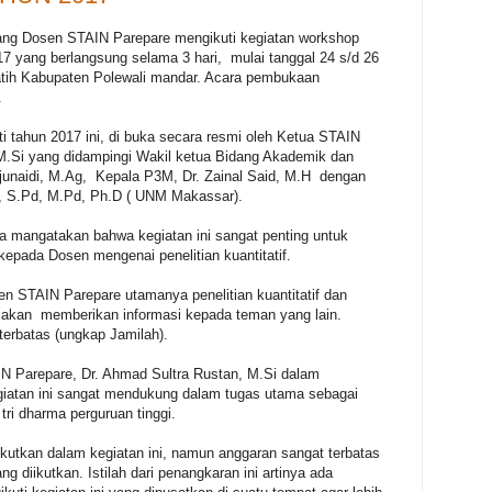
ng Dosen STAIN Parepare mengikuti kegiatan workshop
17 yang berlangsung selama 3 hari, mulai tanggal 24 s/d 26
atih Kabupaten Polewali mandar. Acara pembukaan
.
 tahun 2017 ini, di buka secara resmi oleh Ketua STAIN
 M.Si yang didampingi Wakil ketua Bidang Akademik dan
unaidi, M.Ag, Kepala P3M, Dr. Zainal Said, M.H dengan
, S.Pd, M.Pd, Ph.D ( UNM Makassar).
tia mangatakan bahwa kegiatan ini sangat penting untuk
ada Dosen mengenai penelitian kuantitatif.
sen STAIN Parepare utamanya penelitian kuantitatif dan
i akan memberikan informasi kepada teman yang lain.
terbatas (ungkap Jamilah).
 Parepare, Dr. Ahmad Sultra Rustan, M.Si dalam
atan ini sangat mendukung dalam tugas utama sebagai
ri dharma perguruan tinggi.
ikutkan dalam kegiatan ini, namun anggaran sangat terbatas
 diikutkan. Istilah dari penangkaran ini artinya ada