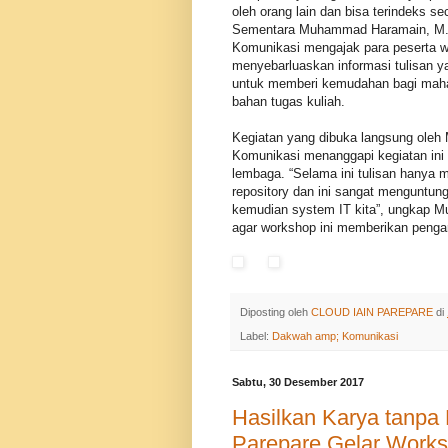
oleh orang lain dan bisa terindeks s
Sementara Muhammad Haramain, M. S
Komunikasi mengajak para peserta wo
menyebarluaskan informasi tulisan ya
untuk memberi kemudahan bagi maha
bahan tugas kuliah.
Kegiatan yang dibuka langsung ole
Komunikasi menanggapi kegiatan ini
lembaga. “Selama ini tulisan hanya m
repository dan ini sangat menguntun
kemudian system IT kita”, ungkap M
agar workshop ini memberikan pengar
Diposting oleh
CLOUD IAIN PAREPARE
di
Label:
Dakwah amp; Komunikasi
Sabtu, 30 Desember 2017
Hasilkan Karya tanpa
Parepare Gelar Work