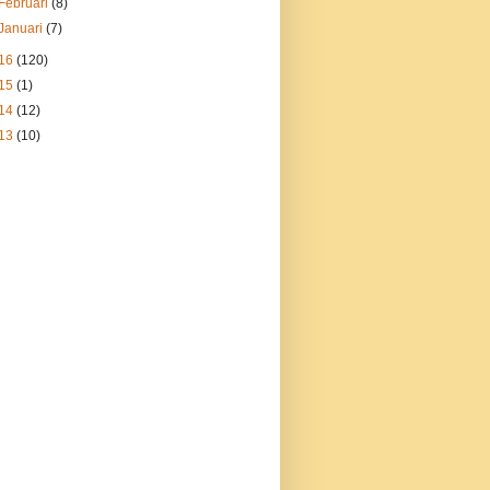
Februari
(8)
Januari
(7)
16
(120)
15
(1)
14
(12)
13
(10)