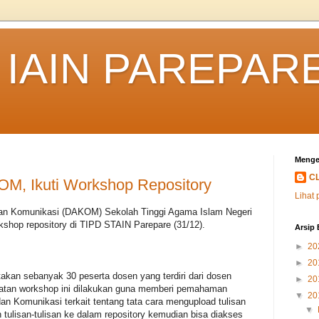
IAIN PAREPAR
Menge
C
M, Ikuti Workshop Repository
Lihat 
an Komunikasi (DAKOM) Sekolah Tinggi Agama Islam Negeri
shop repository di TIPD STAIN Parepare (31/12).
Arsip 
►
20
►
20
takan sebanyak 30 peserta dosen yang terdiri dari dosen
►
20
atan workshop ini dilakukan guna memberi pemahaman
▼
20
n Komunikasi terkait tentang tata cara mengupload tulisan
▼
tulisan-tulisan ke dalam repository kemudian bisa diakses