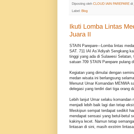
Diposting oleh
CLOUD IAIN PAREPARE
di
Label:
Blog
Ikuti Lomba Lintas 
Juara II
STAIN Parepare---Lomba lintas medan
SAT. 711 IAI As’Adiyah Sengkang kab
tinggi yang ada di Sulawesi Selata
satuan 709 STAIN Parepare pulang de
Kegiatan yang dimulai dengan semina
medan wisata ini berlangsung selama
Menurut Umar Komandan MENWA sat
delegasi yang terdiri dari tiga orang da
Lebih lanjut Umar selaku komandan
menjadi lebih baik lagi dan tetap eks
Meskipun sempat
terdapat sedikit h
mendapat sensasi yang betul-betul s
kakinya lecet. Namun tetap semangat 
lintasan di sini, masih exstrim lintas