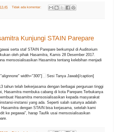
13.45
Tidak ada komentar:
amitra Kunjungi STAIN Parepare
awai serta staf STAIN Parepare berkumpul di Auditorium
lakukan oleh pihak Hasamitra, Kamis 28 Desember 2017.
una mensosialisasikan Hasamitra tentang kelebihan menjadi
"alignnone" width="300"]
Sesi Tanya Jawab[/caption]
13 tahun telah bekerjasama dengan berbagai perguruan tinggi
ini, Hasamitra membuka cabang di kota Parepare.Terbukanya
 membuat Hasamitra mensosialisasikan kepada masyarakat
nstansi-instansi yang ada. Seperti salah satunya adalah
Hasamitra dengan STAIN bisa kerjasama, setelah kami
dit ke pegawai”, harap Taufik usai mensosialisasikan
are.