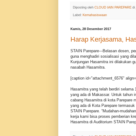
Diposting oleh
CLOUD IAIN PAREPARE
di
Label:
Kemahasiswaan
Kamis, 28 Desember 2017
Harap Kerjasama, Has
STAIN Parepare---Belasan dosen, peg
guna menghadiri sosialisasi yang di
Kunjungan Hasamitra ini dilakukan g
nasabah Hasamitra.
[caption id="attachment_6576" align=
Hasamitra yang telah berdiri selama 
yang ada di Makassar. Untuk tahun 
cabang Hasamitra di kota Parepare
yang ada di Kota Parepare termasuk i
STAIN Parepare. “Mudahan-mudahan 
kerja kami bisa proses pemberian kre
Hasamitra di Auditorium STAIN Parep