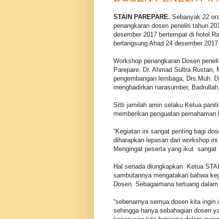
STAIN PAREPARE.
Sebanyak 22 ora
penangkaran dosen peneliti tahun 20
desember 2017 bertempat di hotel R
berlangsung Ahad 24 desember 2017
Workshop penangkaran Dosen peneliti
Parepare, Dr. Ahmad Sultra Rustan,
pengembangan lembaga, Drs.Muh. Dj
menghadirkan narasumber, Badrullah
Sitti jamilah amin selaku Ketua pani
memberikan penguatan pemahaman kep
“Kegiatan ini sangat penting bagi do
diharapkan lepasan dari workshop in
Mengingat peserta yang ikut sangat 
Hal senada diungkapkan Ketua STAIN
sambutannya mengatakan bahwa kegi
Dosen. Sebagaimana tertuang dalam t
“sebenarnya semua dosen kita ingin 
sehingga hanya sebahagian dosen yang