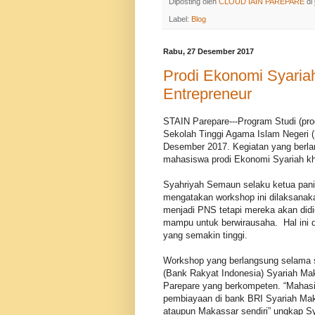
Diposting oleh
CLOUD IAIN PAREPARE
di
Label:
Blog
Rabu, 27 Desember 2017
Prodi Ekonomi Syaria
Entrepreneur
STAIN Parepare---Program Studi (pro
Sekolah Tinggi Agama Islam Negeri 
Desember 2017. Kegiatan yang berlan
mahasiswa prodi Ekonomi Syariah kh
Syahriyah Semaun selaku ketua pani
mengatakan workshop ini dilaksanaka
menjadi PNS tetapi mereka akan did
mampu untuk berwirausaha. Hal ini 
yang semakin tinggi.
Workshop yang berlangsung selama s
(Bank Rakyat Indonesia) Syariah Maka
Parepare yang berkompeten. “Mahasi
pembiayaan di bank BRI Syariah Mak
ataupun Makassar sendiri” ungkap S