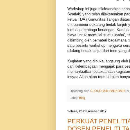
Workshop ini juga dilaksanakan seba
Syariah) yang telah dilaksanakan pa
ketua TDA (Komunitas Tangan diatas)
entrepreneur sekarang tindak lanjutn
lembaga-lembaga keuangan. Karena 
biaya untuk memulai suatu usaha”, t
dibimbing oleh pemateri bagaimana 
satu peserta workshop mengaku senan
dibilang tindak lanjut dari teori yang
Kegiatan yang dibuka langsung oleh
dan Kelembagaan mengajak para pese
memanfaatkan pelaksanaan kegiatan 
insyaa Allah akan memperoleh bany
Diposting oleh
CLOUD IAIN PAREPARE
di
Label:
Blog
Selasa, 26 Desember 2017
PERKUAT PENELIT
DOSEN PENELITI TA