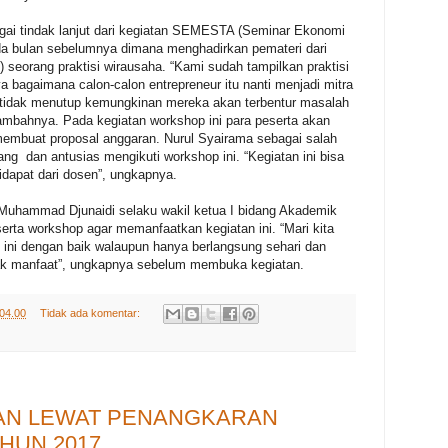
gai tindak lanjut dari kegiatan SEMESTA (Seminar Ekonomi
da bulan sebelumnya dimana menghadirkan pemateri dari
 seorang praktisi wirausaha. “Kami sudah tampilkan praktisi
ya bagaimana calon-calon entrepreneur itu nanti menjadi mitra
tidak menutup kemungkinan mereka akan terbentur masalah
ambahnya. Pada kegiatan workshop ini para peserta akan
membuat proposal anggaran. Nurul Syairama sebagai salah
g dan antusias mengikuti workshop ini. “Kegiatan ini bisa
 didapat dari dosen”, ungkapnya.
 Muhammad Djunaidi selaku wakil ketua I bidang Akademik
rta workshop agar memanfaatkan kegiatan ini. “Mari kita
ini dengan baik walaupun hanya berlangsung sehari dan
ak manfaat”, ungkapnya sebelum membuka kegiatan.
04.00
Tidak ada komentar:
IAN LEWAT PENANGKARAN
HUN 2017