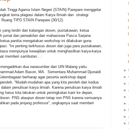
lah Tinggi Agama Islam Negeri (STAIN) Parepare menggelar
gkat tema plagiasi dalam Karya Ilmiah dan strategi
 Ruang TIPD STAIN Parepare (30/12).
 yang terdiri dari kalangan dosen, pustakawan, ketua
lah jurnal dan perwakilan dari mahasiswa Pasca Sarjana
ketua panitia mengatakan workshop ini dilakukan guna
asi. “Ini penting terkhusus dosen dan juga para pustakawan,
tiasa mempunyai kewajiban untuk menghasilkan karya-karya
saat memberi sambutan.
i mengadirkan dua narasumber dari UIN Malang yaitu
►
uhammad Adam Basori, MA. Sementara Muhammad Djunaidi
 Kelembagaan berharap agar peserta workshop dapat
►
peroleh. “Mudah-mudahan apa yang kita peroleh dari kedua
►
dalam penulisan karya ilmiah. Karena penulisan karya ilmiah
►
g harus kita lakukan untuk peningkatan karir ke depan,
►
 dosen PNS ataupun dosen tetap non PNS karena semuanya
ahkan pada jenjang professor”, ungkapnya saat memberi
►
►
►
►