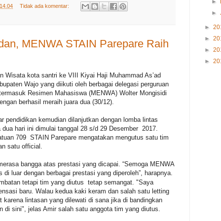
►
14.04
Tidak ada komentar:
►
►
20
►
20
Medan, MENWA STAIN Parepare Raih
►
20
►
20
 Wisata kota santri ke VIII Kiyai Haji Muhammad As’ad
upaten Wajo yang diikuti oleh berbagai delegasi perguruan
n, termasuk Resimen Mahasiswa (MENWA) Wolter Mongisidi
ngan berhasil meraih juara dua (30/12).
r pendidikan kemudian dilanjutkan dengan lomba lintas
 dua hari ini dimulai tanggal 28 s/d 29 Desember 2017.
uan 709 STAIN Parepare mengatakan mengutus satu tim
n satu official.
 merasa bangga atas prestasi yang dicapai. “Semoga MENWA
is di luar dengan berbagai prestasi yang diperoleh”, harapnya.
ambatan tetapi tim yang diutus tetap semangat. "
Saya
ensasi baru. Walau kedua kaki keram dan salah satu letting
karena lintasan yang dilewati di sana jika di bandingkan
an di sini", jelas Amir salah satu anggota tim yang diutus.