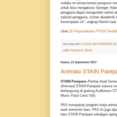
melalui ini teman-teman pengurus me
untuk bisa mengakses Springer. Ada
pengguna dapat mengunduh artikel at
seluruh pengguna, civitas akademik
kesempatan ini”, ungkap Hamid saat
Lihat
25 Perpustakaan PTKIN Terdaft
Diposting oleh
CLOUD IAIN PAREPARE
di
Label:
Academic
,
Berita
Kamis, 21 September 2017
Animasi STAIN Parep
STAIN Parepare--
Pentas Awal Semest
(Animasi) STAIN Parepare sukses m
berlangsung di gedung Auditorium 
Music Pasti Ceria Toh).
PAS merupakan program kerja animas
awal semester baru. PAS ini juga 
baru STAIN Parepare sekaligus ajang