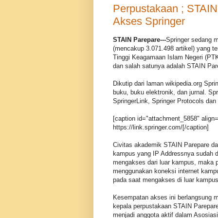
Perpustakaan ; STAI
Akses Springer
STAIN Parepare---
Springer sedang m
(mencakup 3.071.498 artikel) yang t
Tinggi Keagamaan Islam Negeri (PTK
dan salah satunya adalah STAIN Par
Dikutip dari laman wikipedia.org Spr
buku, buku elektronik, dan jurnal. Sp
SpringerLink, Springer Protocols dan
[caption id="attachment_5858" align=
https://link.springer.com/[/caption]
Civitas akademik STAIN Parepare da
kampus yang IP Addressnya sudah dica
mengakses dari luar kampus, maka p
menggunakan koneksi internet kampus
pada saat mengakses di luar kampus.
Kesempatan akses ini berlangsung m
kepala perpustakaan STAIN Parepare
menjadi anggota aktif dalam Asosias