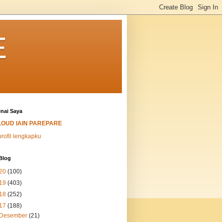
E
nai Saya
LOUD IAIN PAREPARE
profil lengkapku
Blog
20
(100)
19
(403)
18
(252)
17
(188)
Desember
(21)