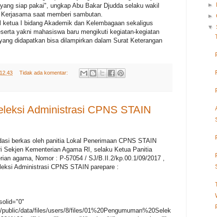
►
yang siap pakai", ungkap Abu Bakar Djudda selaku wakil
n Kerjasama saat memberi sambutan.
►
 ketua I bidang Akademik dan Kelembagaan sekaligus
▼
erta yakni mahasiswa baru mengikuti kegiatan-kegiatan
kat yang didapatkan bisa dilampirkan dalam Surat Keterangan
12.43
Tidak ada komentar:
leksi Administrasi CPNS STAIN
lidasi berkas oleh panitia Lokal Penerimaan CPNS STAIN
 Sekjen Kementerian Agama RI, selaku Ketua Panitia
an agama, Nomor : P-57054 / SJ/B.II.2/kp.00.1/09/2017 ,
leksi Administrasi CPNS STAIN parepare :
solid="0"
n/public/data/files/users/8/files/01%20Pengumuman%20Selek