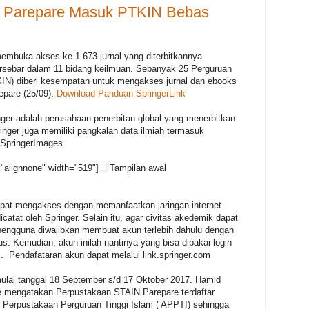
N Parepare Masuk PTKIN Bebas
embuka akses ke 1.673 jurnal yang diterbitkannya
ersebar dalam 11 bidang keilmuan. Sebanyak 25 Perguruan
IN) diberi kesempatan untuk mengakses jurnal dan ebooks
epare (25/09).
Download Panduan SpringerLink
inger adalah perusahaan penerbitan global yang menerbitkan
ringer juga memiliki pangkalan data ilmiah termasuk
 SpringerImages.
"alignnone" width="519"]
Tampilan awal
pat mengakses dengan memanfaatkan jaringan internet
tat oleh Springer. Selain itu, agar civitas akedemik dapat
engguna diwajibkan membuat akun terlebih dahulu dengan
. Kemudian, akun inilah nantinya yang bisa dipakai login
 Pendafataran akun dapat melalui link.springer.com
ulai tanggal 18 September s/d 17 Oktober 2017. Hamid
 mengatakan Perpustakaan STAIN Parepare terdaftar
i Perpustakaan Perguruan Tinggi Islam ( APPTI) sehingga