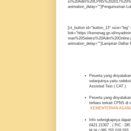
si%20Adm%20CPNS%202017%20%281%2
animation_delay=""]Pengumuman Lulu
[ct_button id="button_13" size="big" 
link="https://kemenag.go.id/myadmi
man%20Seleksi%20Adm%20Online.pdf"
animation_delay=""]Lampiran Daftar P
Peserta yang dinyatakan
selanjutnya yaitu selek
Assisted Test ( CAT )
Peserta yang dinyatakan
terbaru terkait CPNS di 
KEMENTERIAN AGAM
Info selengkapnya dapa
0421 21307 , ( PIC : DR
M.Hi / 085 255 028 555,