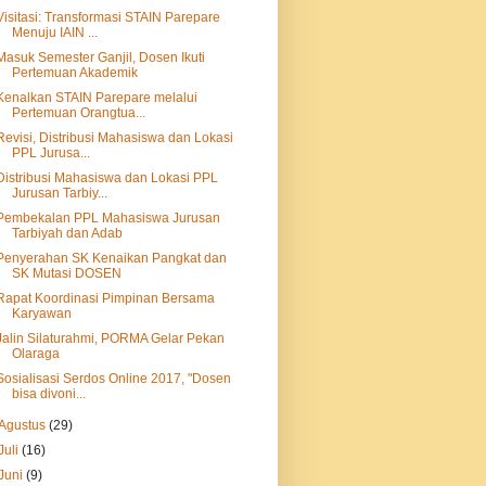
Visitasi: Transformasi STAIN Parepare
Menuju IAIN ...
Masuk Semester Ganjil, Dosen Ikuti
Pertemuan Akademik
Kenalkan STAIN Parepare melalui
Pertemuan Orangtua...
Revisi, Distribusi Mahasiswa dan Lokasi
PPL Jurusa...
Distribusi Mahasiswa dan Lokasi PPL
Jurusan Tarbiy...
Pembekalan PPL Mahasiswa Jurusan
Tarbiyah dan Adab
Penyerahan SK Kenaikan Pangkat dan
SK Mutasi DOSEN
Rapat Koordinasi Pimpinan Bersama
Karyawan
Jalin Silaturahmi, PORMA Gelar Pekan
Olaraga
Sosialisasi Serdos Online 2017, "Dosen
bisa divoni...
Agustus
(29)
Juli
(16)
Juni
(9)