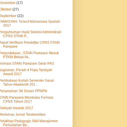
November
(17)
Oktober
(27)
September
(22)
TAMASYAH: Ta'aruf Mahasiswa Syariah
2017
Pengumuman Hasil Seleksi Administrasi
CPNS STAIN P...
Rapat Verifikasi Pendaftar CPNS STAIN
Parepare
Perpustakaan ; STAIN Parepare Masuk
PTKIN Bebas Ak...
Animasi STAIN Parepare Gelar PAS
Sugisman, Peraih 4 Piala Tarbiyah
Award 2017
Pembukaan Kuliah Semester Gasal
Tahun Akademik 201...
Penyerahan SK Dosen PPNPN
STAIN Parepare Membuka Formasi
CPNS Tahun 2017
Tarbiyah Awards 2017
Workshop Jurnal Terakreditasi
Pelatihan Pedagogic Skill Manajemen
Perkuliahan Be...