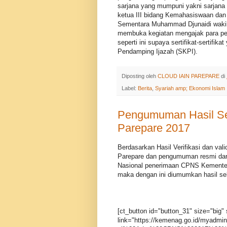
sarjana yang mumpuni yakni sarjana 
ketua III bidang Kemahasiswaan da
Sementara Muhammad Djunaidi wakil
membuka kegiatan mengajak para pes
seperti ini supaya sertifikat-sertifi
Pendamping Ijazah (SKPI).
Diposting oleh
CLOUD IAIN PAREPARE
di
Label:
Berita
,
Syariah amp; Ekonomi Islam
Pengumuman Hasil Se
Parepare 2017
Berdasarkan Hasil Verifikasi dan va
Parepare dan pengumuman resmi dari
Nasional penerimaan CPNS Kementeri
maka dengan ini diumumkan hasil se
[ct_button id="button_31" size="big" 
link="https://kemenag.go.id/myadmi