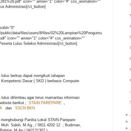
9.pdf" icon="" arrow="1" color="#" css_animation=""
s Administrasi[/ct_button]
solid="0"
n/public/data/files/users/8/files/02%20Lampiran%20Pengumu
 icon="" arrow="1" color="#" css_animation=""
eserta Lulus Seleksi Administrasi[/ct_button]
 lulus berkas dapat mengikuti tahapan
si Kompetensi Dasar ( SKD ) berbasis Computer
 lulus dihimbau agar terus mamantau informasi
website berikut ;
STAIN PAREPARE
,
A
dan
SSCN BKN
►
t menghubungi Panitia Lokal STAIN Parepare
►
. Muh. Saleh, M.Ag., / 0811 4202 12 ; Budiman,
►
 Bahtiar, M.Ag / 042121307 )