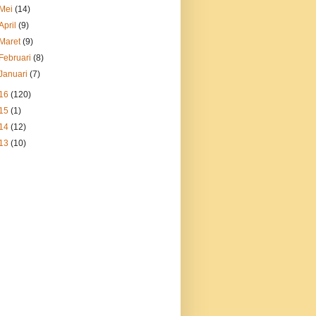
Mei
(14)
April
(9)
Maret
(9)
Februari
(8)
Januari
(7)
16
(120)
15
(1)
14
(12)
13
(10)