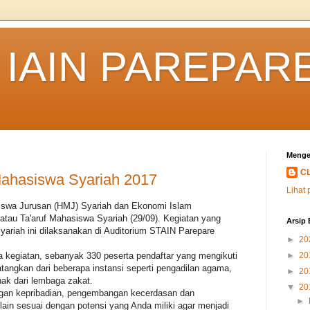
IAIN PAREPAR
Menge
C
ahasiswa Syariah 2017
Lihat 
wa Jurusan (HMJ) Syariah dan Ekonomi Islam
au Ta'aruf Mahasiswa Syariah (29/09). Kegiatan yang
Arsip 
ariah ini dilaksanakan di Auditorium STAIN Parepare
►
20
 kegiatan, sebanyak 330 peserta pendaftar yang mengikuti
►
20
tangkan dari beberapa instansi seperti pengadilan agama,
►
20
hak dari lembaga zakat.
▼
20
gan kepribadian, pengembangan kecerdasan dan
►
n sesuai dengan potensi yang Anda miliki agar menjadi