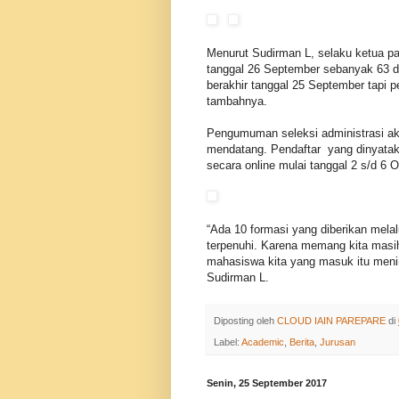
Menurut Sudirman L, selaku ketua p
tanggal 26 September sebanyak 63 do
berakhir tanggal 25 September tapi 
tambahnya.
Pengumuman seleksi administrasi ak
mendatang. Pendaftar yang dinyataka
secara online mulai tanggal 2 s/d 6 
“Ada 10 formasi yang diberikan mela
terpenuhi. Karena memang kita mas
mahasiswa kita yang masuk itu menin
Sudirman L.
Diposting oleh
CLOUD IAIN PAREPARE
di
Label:
Academic
,
Berita
,
Jurusan
Senin, 25 September 2017