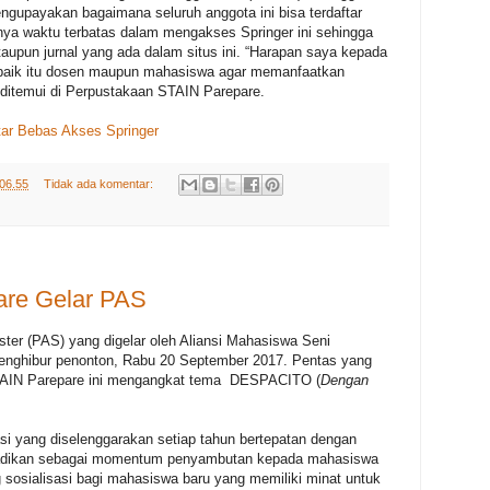
ngupayakan bagaimana seluruh anggota ini bisa terdaftar
nya waktu terbatas dalam mengakses Springer ini sehingga
aupun jurnal yang ada dalam situs ini. “Harapan saya kepada
 baik itu dosen maupun mahasiswa agar memanfaatkan
 ditemui di Perpustakaan STAIN Parepare.
ar Bebas Akses Springer
06.55
Tidak ada komentar:
are Gelar PAS
er (PAS) yang digelar oleh Aliansi Mahasiswa Seni
enghibur penonton, Rabu 20 September 2017. Pentas yang
STAIN Parepare ini mengangkat tema DESPACITO (
Dengan
i yang diselenggarakan setiap tahun bertepatan dengan
dijadikan sebagai momentum penyambutan kepada mahasiswa
 sosialisasi bagi mahasiswa baru yang memiliki minat untuk