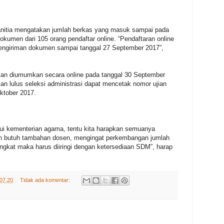
anitia mengatakan jumlah berkas yang masuk sampai pada
kumen dari 105 orang pendaftar online. “Pendaftaran online
pengiriman dokumen sampai tanggal 27 September 2017”,
an diumumkan secara online pada tanggal 30 September
n lulus seleksi administrasi dapat mencetak nomor ujian
Oktober 2017.
lui kementerian agama, tentu kita harapkan semuanya
ih butuh tambahan dosen, mengingat perkembangan jumlah
gkat maka harus diiringi dengan ketersediaan SDM”, harap
07.20
Tidak ada komentar: