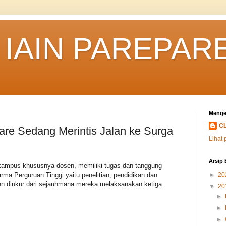
IAIN PAREPAR
Menge
C
are Sedang Merintis Jalan ke Surga
Lihat 
Arsip 
kampus khususnya dosen, memiliki tugas dan tanggung
a Perguruan Tinggi yaitu penelitian, pendidikan dan
►
20
en diukur dari sejauhmana mereka melaksanakan ketiga
▼
20
►
►
►