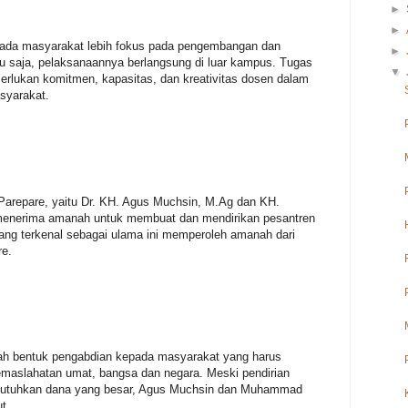
►
►
pada masyarakat lebih fokus pada pengembangan dan
►
 saja, pelaksanaannya berlangsung di luar kampus. Tugas
▼
lukan komitmen, kapasitas, dan kreativitas dosen dalam
yarakat.
N Parepare, yaitu Dr. KH. Agus Muchsin, M.Ag dan KH.
 menerima amanah untuk membuat dan mendirikan pesantren
ang terkenal sebagai ulama ini memperoleh amanah dari
re.
ah bentuk pengabdian kepada masyarakat yang harus
emaslahatan umat, bangsa dan negara. Meski pendirian
mbutuhkan dana yang besar, Agus Muchsin dan Muhammad
t.