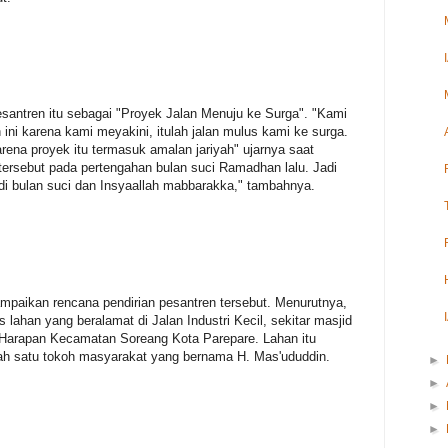
santren itu sebagai "Proyek Jalan Menuju ke Surga". "Kami
ini karena kami meyakini, itulah jalan mulus kami ke surga.
arena proyek itu termasuk amalan jariyah" ujarnya saat
ersebut pada pertengahan bulan suci Ramadhan lalu. Jadi
 di bulan suci dan Insyaallah mabbarakka," tambahnya.
paikan rencana pendirian pesantren tersebut. Menurutnya,
s lahan yang beralamat di Jalan Industri Kecil, sekitar masjid
Harapan Kecamatan Soreang Kota Parepare. Lahan itu
ah satu tokoh masyarakat yang bernama H. Mas'ududdin.
►
►
►
►