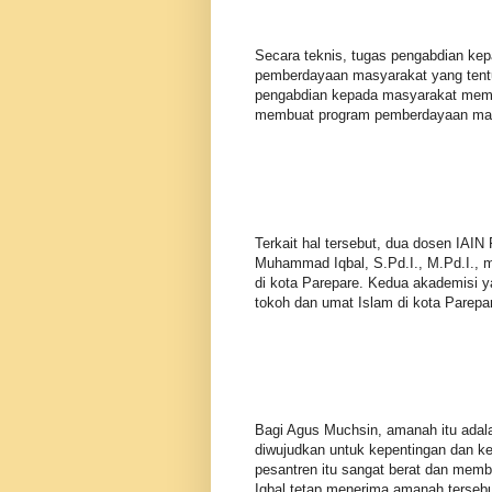
Secara teknis, tugas pengabdian ke
pemberdayaan masyarakat yang tentu
pengabdian kepada masyarakat memer
membuat program pemberdayaan mas
Terkait hal tersebut, dua dosen IAI
Muhammad Iqbal, S.Pd.I., M.Pd.I.,
di kota Parepare. Kedua akademisi y
tokoh dan umat Islam di kota Parepa
Bagi Agus Muchsin, amanah itu adal
diwujudkan untuk kepentingan dan k
pesantren itu sangat berat dan me
Iqbal tetap menerima amanah tersebu