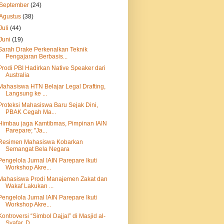
September
(24)
Agustus
(38)
Juli
(44)
Juni
(19)
Sarah Drake Perkenalkan Teknik
Pengajaran Berbasis...
Prodi PBI Hadirkan Native Speaker dari
Australia
Mahasiswa HTN Belajar Legal Drafting,
Langsung ke ...
Proteksi Mahasiswa Baru Sejak Dini,
PBAK Cegah Ma...
Himbau jaga Kamtibmas, Pimpinan IAIN
Parepare; "Ja...
Resimen Mahasiswa Kobarkan
Semangat Bela Negara
Pengelola Jurnal IAIN Parepare Ikuti
Workshop Akre...
Mahasiswa Prodi Manajemen Zakat dan
Wakaf Lakukan ...
Pengelola Jurnal IAIN Parepare Ikuti
Workshop Akre...
Kontroversi “Simbol Dajjal” di Masjid al-
Syafar, D...