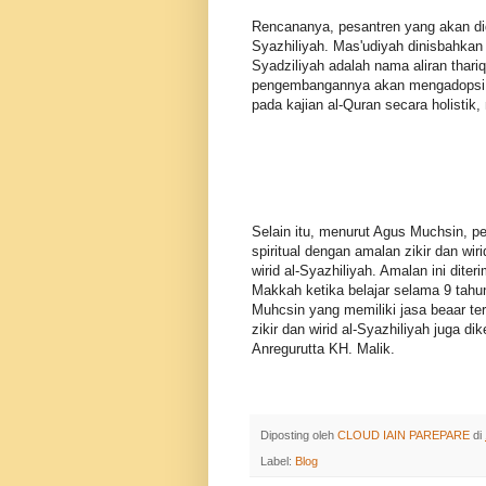
Rencananya, pesantren yang akan did
Syazhiliyah. Mas'udiyah dinisbahkan
Syadziliyah adalah nama aliran thar
pengembangannya akan mengadopsi kos
pada kajian al-Quran secara holistik,
Selain itu, menurut Agus Muchsin, p
spiritual dengan amalan zikir dan wi
wirid al-Syazhiliyah. Amalan ini dite
Makkah ketika belajar selama 9 tahu
Muhcsin yang memiliki jasa beaar t
zikir dan wirid al-Syazhiliyah juga
Anregurutta KH. Malik.
Diposting oleh
CLOUD IAIN PAREPARE
di
Label:
Blog