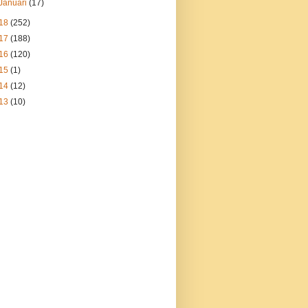
Januari
(17)
18
(252)
17
(188)
16
(120)
15
(1)
14
(12)
13
(10)