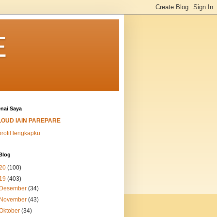
E
nai Saya
LOUD IAIN PAREPARE
profil lengkapku
Blog
20
(100)
19
(403)
Desember
(34)
November
(43)
Oktober
(34)