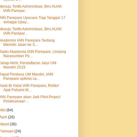
Menuju Tertib Administrasi, Biro AUAK
IAIN Parepar...
IAIN Parepare Upacara Tiap Tanggal 17
sebagai Upay...
Menuju Tertib Administrasi, Biro AUAK
IAIN Parepar...
Akademisi IAIN Parepare Sedang
Merintis Jalan ke S...
Radio Akademia IAIN Parepare, Undang
Narasumber Pe...
Tahap Akhir, Pendaftaran Jalur UM
Mandiri 2019
Rapat Perdana UM Mandiri, IAIN
Parepare optimis ca...
Halal Bi Halal IAIN Parepare, Rektor
Ajak Pahami M...
IAIN Parepare akan Jadi Pilot Project
Pelaksanaan ...
Mei
(64)
April
(26)
Maret
(36)
Februari
(24)