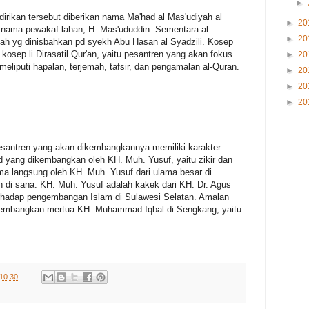
►
irikan tersebut diberikan nama Ma'had al Mas'udiyah al
►
20
 nama pewakaf lahan, H. Mas'ududdin. Sementara al
►
20
iqah yg dinisbahkan pd syekh Abu Hasan al Syadzili. Kosep
ep li Dirasatil Qur'an, yaitu pesantren yang akan fokus
►
20
 meliputi hapalan, terjemah, tafsir, dan pengamalan al-Quran.
►
20
►
20
►
20
esantren yang akan dikembangkannya memiliki karakter
rid yang dikembangkan oleh KH. Muh. Yusuf, yaitu zikir dan
rima langsung oleh KH. Muh. Yusuf dari ulama besar di
n di sana. KH. Muh. Yusuf adalah kakek dari KH. Dr. Agus
erhadap pengembangan Islam di Sulawesi Selatan. Amalan
 dikembangkan mertua KH. Muhammad Iqbal di Sengkang, yaitu
10.30